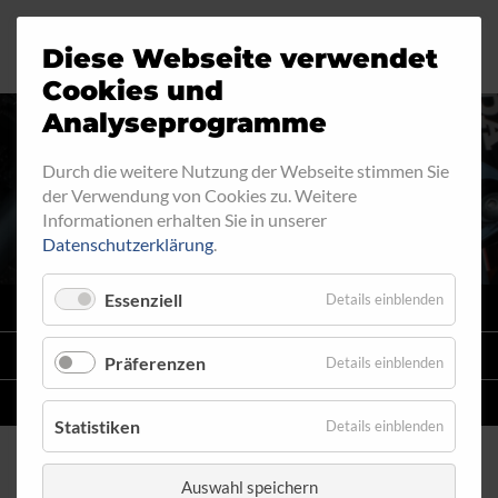
Diese Webseite verwendet
Motorrad
Ringfitting
Jobs
Cookies und
Analyseprogramme
Industrie
Aussengewinde
Durch die weitere Nutzung der Webseite stimmen Sie
INNENGEWINDE - LOSE 632
der Verwendung von Cookies zu. Weitere
Automobil
Innengewinde
Informationen erhalten Sie in unserer
Datenschutzerklärung
.
Fahrrad
Hohlschrauben
Essenziell
Details einblenden
VARIO
SYSTEM
Verteiler
STAHLFLEX
-LEITUNGSKITS FÜR MOTORRÄDER
Präferenzen
Details einblenden
Katalog
EINZELLEITUNGEN
NACH MASS
Statistiken
Details einblenden
Auswahl speichern