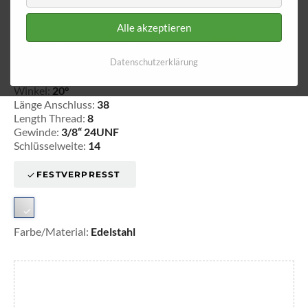
Alle akzeptieren
Innengewinde - lose 632
Datenschutzerklärung
20-163230
Winkel:
20°
Länge Anschluss:
38
Length Thread:
8
Gewinde:
3/8“ 24UNF
Schlüsselweite:
14
FESTVERPRESST
Farbe/Material:
Edelstahl