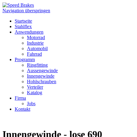
Navigation überspringen
Startseite
Stahlflex
Anwendungen
Motorrad
Industrie
Automobil
Fahrrad
Programm
Ringfitting
Aussengewinde
Innengewinde
Hohlschrauben
Verteiler
Katalog
Firma
Jobs
Kontakt
Innengewinde - lose 690