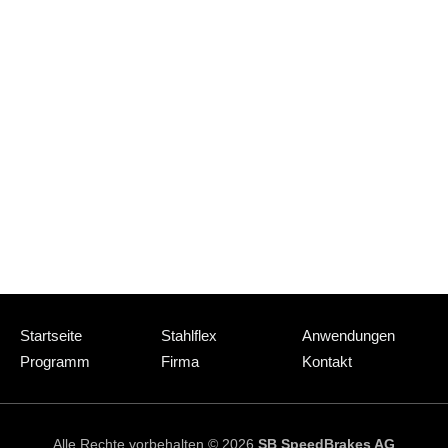
Navigation
Startseite
Stahlflex
Anwendungen
überspringen
Programm
Firma
Kontakt
Alle Rechte vorbehalten © 2026
SB SpeedBrakes AG