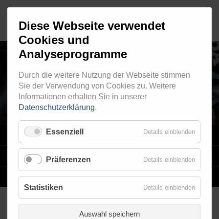
Diese Webseite verwendet
Cookies und
Analyseprogramme
VERTEILER FÜR
Durch die weitere Nutzung der Webseite stimmen
Sie der Verwendung von Cookies zu. Weitere
STAHLFLEXLEITUNGEN
Informationen erhalten Sie in unserer
Datenschutzerklärung
.
Essenziell
Details einblenden
VARIO
SYSTEM
STAHLFLEX
-LEITUNGSKITS FÜR MOTORRÄDER
Präferenzen
Details einblenden
EINZELLEITUNGEN
NACH MASS
Statistiken
Details einblenden
Auswahl speichern