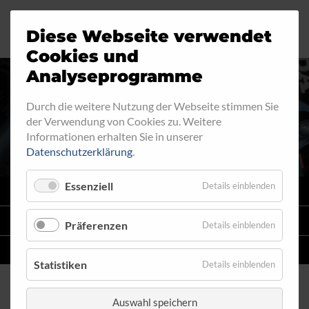
Diese Webseite verwendet
Motorrad
Ringfitting
Jobs
Cookies und
Analyseprogramme
Industrie
Aussengewinde
Durch die weitere Nutzung der Webseite stimmen Sie
2-WEG-VERTEILER 812-1
der Verwendung von Cookies zu. Weitere
Automobil
Innengewinde
Informationen erhalten Sie in unserer
Datenschutzerklärung
.
Fahrrad
Hohlschrauben
Essenziell
Details einblenden
VARIO
SYSTEM
Verteiler
STAHLFLEX
-LEITUNGSKITS FÜR MOTORRÄDER
Präferenzen
Details einblenden
Katalog
EINZELLEITUNGEN
NACH MASS
Statistiken
Details einblenden
Auswahl speichern