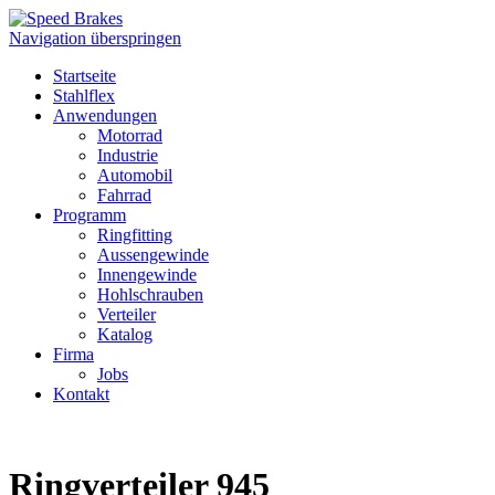
Navigation überspringen
Startseite
Stahlflex
Anwendungen
Motorrad
Industrie
Automobil
Fahrrad
Programm
Ringfitting
Aussengewinde
Innengewinde
Hohlschrauben
Verteiler
Katalog
Firma
Jobs
Kontakt
Ringverteiler 945