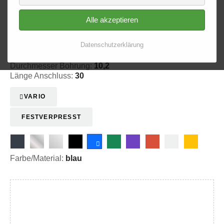
Alle akzeptieren
Ringfitting 000
Ø 10,2
Datenschutzerklärung
20-300003
Durchmesser Bohrung:
10,2
Länge Anschluss:
30
VARIO
FESTVERPRESST
Farbe/Material:
blau