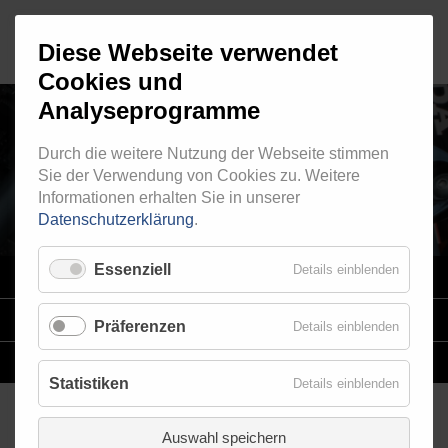
Diese Webseite verwendet
Cookies und
Analyseprogramme
Durch die weitere Nutzung der Webseite stimmen
RINGFITTING 000
Sie der Verwendung von Cookies zu. Weitere
Informationen erhalten Sie in unserer
Datenschutzerklärung
.
Essenziell
Details einblenden
VARIO
SYSTEM
STAHLFLEX
-LEITUNGSKITS FÜR MOTORRÄDER
Präferenzen
Details einblenden
EINZELLEITUNGEN
NACH MASS
Statistiken
Details einblenden
Auswahl speichern