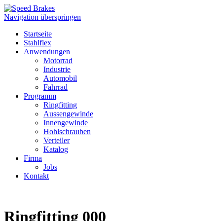
Navigation überspringen
Startseite
Stahlflex
Anwendungen
Motorrad
Industrie
Automobil
Fahrrad
Programm
Ringfitting
Aussengewinde
Innengewinde
Hohlschrauben
Verteiler
Katalog
Firma
Jobs
Kontakt
Ringfitting 000