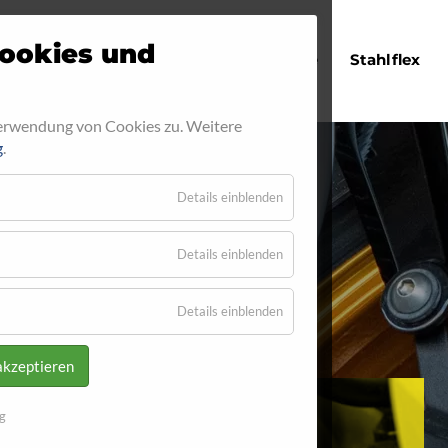
Navigation
ookies und
Startseite
Stahlflex
überspringen
Verwendung von Cookies zu. Weitere
g
.
Details einblenden
01
Details einblenden
Details einblenden
akzeptieren
g