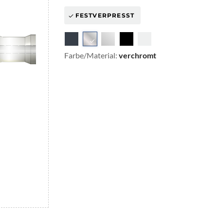
FESTVERPRESST
Farbe/Material:
verchromt