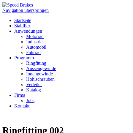
Navigation überspringen
Startseite
Stahlflex
Anwendungen
Motorrad
Industrie
Automobil
Fahrrad
Programm
Ringfitting
Aussengewinde
Innengewinde
Hohlschrauben
Verteiler
Katalog
Firma
Jobs
Kontakt
Ringfitting 002