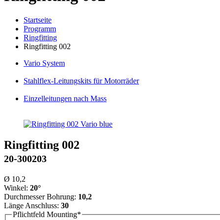
Startseite
Programm
Ringfitting
Ringfitting 002
Vario
System
Stahlflex
-Leitungskits für Motorräder
Einzelleitungen
nach Mass
Ringfitting 002
20-300203
Ø 10,2
Winkel:
20°
Durchmesser Bohrung:
10,2
Länge Anschluss:
30
Pflichtfeld
Mounting
*