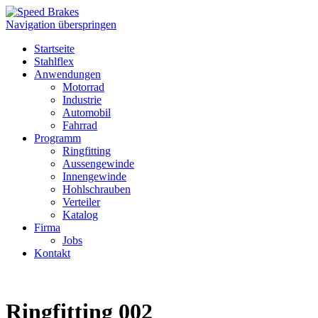
Navigation überspringen
Startseite
Stahlflex
Anwendungen
Motorrad
Industrie
Automobil
Fahrrad
Programm
Ringfitting
Aussengewinde
Innengewinde
Hohlschrauben
Verteiler
Katalog
Firma
Jobs
Kontakt
Ringfitting 002