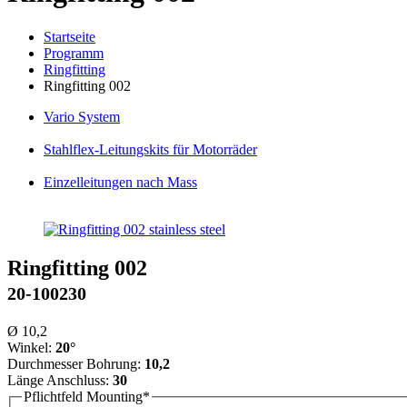
Startseite
Programm
Ringfitting
Ringfitting 002
Vario
System
Stahlflex
-Leitungskits für Motorräder
Einzelleitungen
nach Mass
Ringfitting 002
20-100230
Ø 10,2
Winkel:
20°
Durchmesser Bohrung:
10,2
Länge Anschluss:
30
Pflichtfeld
Mounting
*