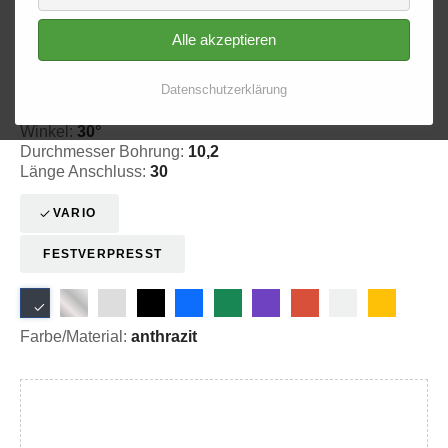
Alle akzeptieren
Ringfitting 003
Ø 10,2
Datenschutzerklärung
20-300311
Winkel:
30°
Durchmesser Bohrung:
10,2
Länge Anschluss:
30
VARIO
FESTVERPRESST
Farbe/Material:
anthrazit