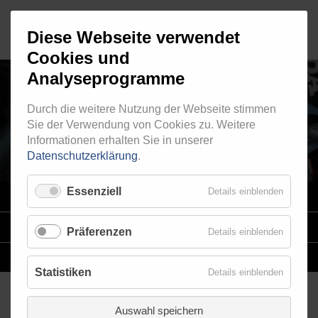
Diese Webseite verwendet
Cookies und
Analyseprogramme
Durch die weitere Nutzung der Webseite stimmen
RINGFITTING 003
Sie der Verwendung von Cookies zu. Weitere
Informationen erhalten Sie in unserer
Datenschutzerklärung
.
Essenziell
Details einblenden
VARIO
SYSTEM
STAHLFLEX
-LEITUNGSKITS FÜR MOTORRÄDER
Präferenzen
Details einblenden
EINZELLEITUNGEN
NACH MASS
Statistiken
Details einblenden
Auswahl speichern