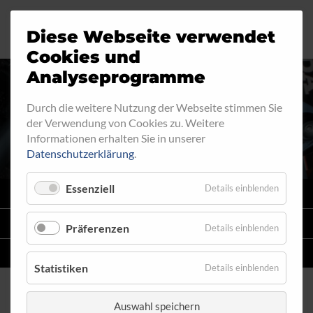
Diese Webseite verwendet
Motorrad
Ringfitting
Jobs
Cookies und
Analyseprogramme
Industrie
Aussengewinde
Durch die weitere Nutzung der Webseite stimmen Sie
RINGFITTING 003
der Verwendung von Cookies zu. Weitere
Automobil
Innengewinde
Informationen erhalten Sie in unserer
Datenschutzerklärung
.
Fahrrad
Hohlschrauben
Essenziell
Details einblenden
VARIO
SYSTEM
Verteiler
STAHLFLEX
-LEITUNGSKITS FÜR MOTORRÄDER
Präferenzen
Details einblenden
Katalog
EINZELLEITUNGEN
NACH MASS
Statistiken
Details einblenden
Auswahl speichern