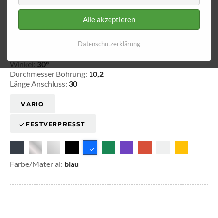
Alle akzeptieren
Ringfitting 003
Ø 10,2
Datenschutzerklärung
20-100303
Winkel:
30°
Durchmesser Bohrung:
10,2
Länge Anschluss:
30
VARIO
FESTVERPRESST
Farbe/Material:
blau