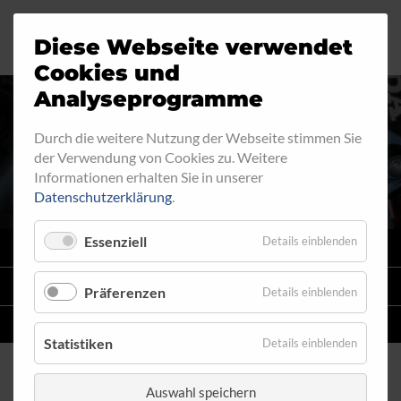
Diese Webseite verwendet
Motorrad
Ringfitting
Jobs
Cookies und
Analyseprogramme
Industrie
Aussengewinde
Durch die weitere Nutzung der Webseite stimmen Sie
RINGFITTING 004
der Verwendung von Cookies zu. Weitere
Automobil
Innengewinde
Informationen erhalten Sie in unserer
Datenschutzerklärung
.
Fahrrad
Hohlschrauben
Essenziell
Details einblenden
VARIO
SYSTEM
Verteiler
STAHLFLEX
-LEITUNGSKITS FÜR MOTORRÄDER
Präferenzen
Details einblenden
Katalog
EINZELLEITUNGEN
NACH MASS
Statistiken
Details einblenden
Auswahl speichern