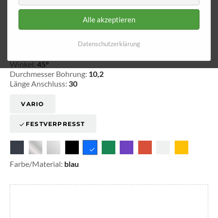
Alle akzeptieren
Ringfitting 004
Ø 10,2
Datenschutzerklärung
20-100403
Winkel:
45°
Durchmesser Bohrung:
10,2
Länge Anschluss:
30
VARIO
FESTVERPRESST
Farbe/Material:
blau