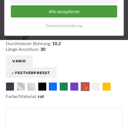
Alle akzeptieren
Ringfitting 006
Ø 10,2
Datenschutzerklärung
20-100604
Winkel:
60°
Durchmesser Bohrung:
10,2
Länge Anschluss:
30
VARIO
FESTVERPRESST
Farbe/Material:
rot