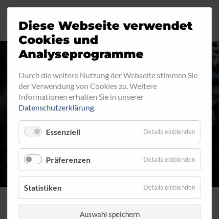
Diese Webseite verwendet
Motorrad
Ringfitting
Jobs
Cookies und
Analyseprogramme
Industrie
Aussengewinde
Durch die weitere Nutzung der Webseite stimmen Sie
RINGFITTING 006
der Verwendung von Cookies zu. Weitere
Automobil
Innengewinde
Informationen erhalten Sie in unserer
Datenschutzerklärung
.
Fahrrad
Hohlschrauben
Essenziell
Details einblenden
VARIO
SYSTEM
Verteiler
STAHLFLEX
-LEITUNGSKITS FÜR MOTORRÄDER
Präferenzen
Details einblenden
Katalog
EINZELLEITUNGEN
NACH MASS
Statistiken
Details einblenden
Auswahl speichern