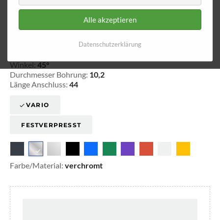
Alle akzeptieren
Ringfitting 014
Ø 10,2
Datenschutzerklärung
20-301420
Winkel:
45°
Durchmesser Bohrung:
10,2
Länge Anschluss:
44
VARIO
FESTVERPRESST
Farbe/Material:
verchromt