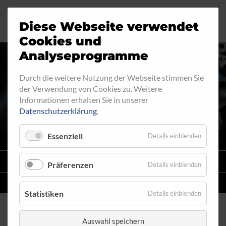
Diese Webseite verwendet
Motorrad
Ringfitting
Jobs
Cookies und
Analyseprogramme
Industrie
Aussengewinde
Durch die weitere Nutzung der Webseite stimmen Sie
RINGFITTING 014
der Verwendung von Cookies zu. Weitere
Automobil
Innengewinde
Informationen erhalten Sie in unserer
Datenschutzerklärung
.
Fahrrad
Hohlschrauben
Essenziell
Details einblenden
VARIO
SYSTEM
Verteiler
STAHLFLEX
-LEITUNGSKITS FÜR MOTORRÄDER
Präferenzen
Details einblenden
Katalog
EINZELLEITUNGEN
NACH MASS
Statistiken
Details einblenden
Auswahl speichern