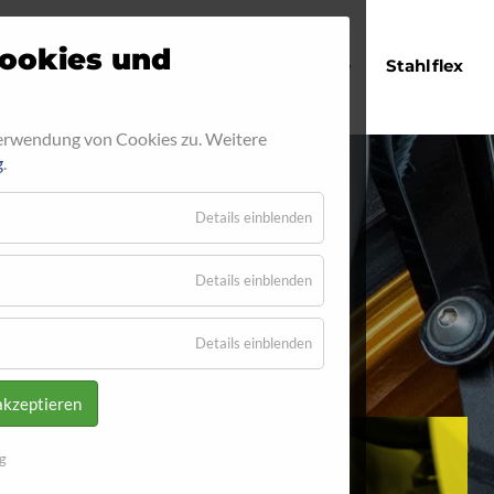
Navigation
ookies und
Startseite
Stahlflex
überspringen
Verwendung von Cookies zu. Weitere
g
.
Details einblenden
14
Details einblenden
Details einblenden
akzeptieren
g