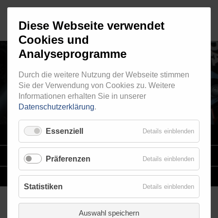
Diese Webseite verwendet
Cookies und
Analyseprogramme
Durch die weitere Nutzung der Webseite stimmen
RINGFITTING 017
Sie der Verwendung von Cookies zu. Weitere
Informationen erhalten Sie in unserer
Datenschutzerklärung
.
Essenziell
Details einblenden
VARIO
SYSTEM
STAHLFLEX
-LEITUNGSKITS FÜR MOTORRÄDER
Präferenzen
Details einblenden
EINZELLEITUNGEN
NACH MASS
Statistiken
Details einblenden
Auswahl speichern