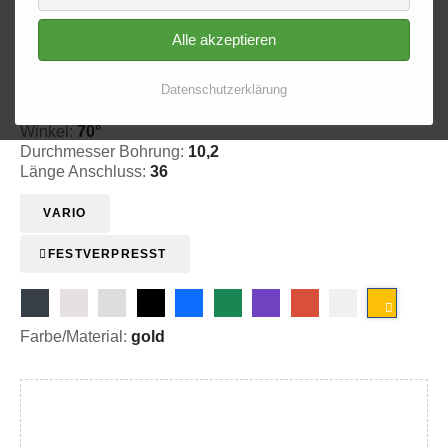
Alle akzeptieren
Ringfitting 017
Ø 10,2
Datenschutzerklärung
20-101709
Winkel:
70°
Durchmesser Bohrung:
10,2
Länge Anschluss:
36
VARIO
FESTVERPRESST
Farbe/Material:
gold