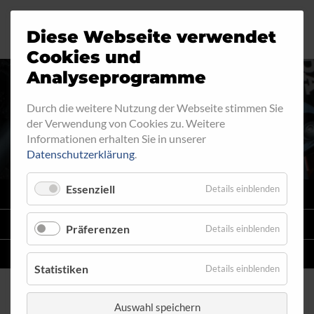
Diese Webseite verwendet
Motorrad
Ringfitting
Jobs
Cookies und
Analyseprogramme
Industrie
Aussengewinde
Durch die weitere Nutzung der Webseite stimmen Sie
RINGFITTING 017
der Verwendung von Cookies zu. Weitere
Automobil
Innengewinde
Informationen erhalten Sie in unserer
Datenschutzerklärung
.
Fahrrad
Hohlschrauben
Essenziell
Details einblenden
VARIO
SYSTEM
Verteiler
STAHLFLEX
-LEITUNGSKITS FÜR MOTORRÄDER
Präferenzen
Details einblenden
Katalog
EINZELLEITUNGEN
NACH MASS
Statistiken
Details einblenden
Auswahl speichern