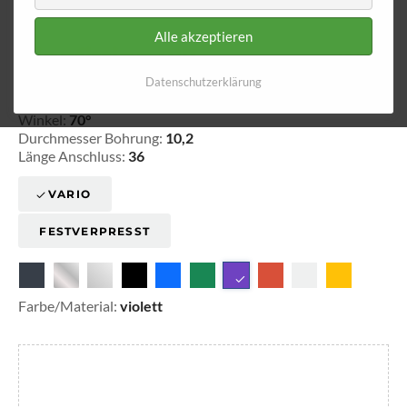
Alle akzeptieren
Ringfitting 017
Ø 10,2
Datenschutzerklärung
20-301710
Winkel:
70°
Durchmesser Bohrung:
10,2
Länge Anschluss:
36
VARIO
FESTVERPRESST
Farbe/Material:
violett