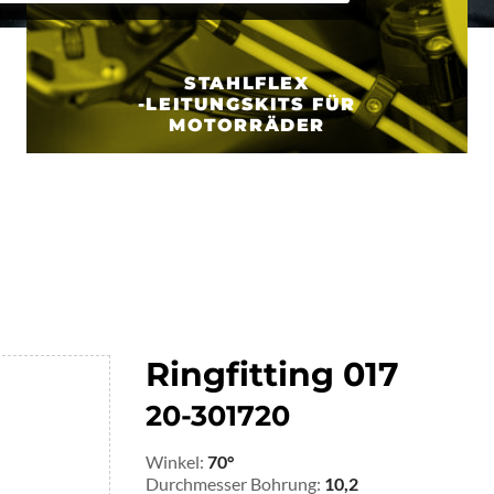
STAHLFLEX
-LEITUNGSKITS FÜR
MOTORRÄDER
Ringfitting 017
20-301720
Winkel:
70°
Durchmesser Bohrung:
10,2