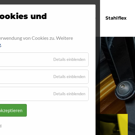
Navigation
ookies und
Startseite
Stahlflex
überspringen
Verwendung von Cookies zu. Weitere
g
.
Details einblenden
17
Details einblenden
Details einblenden
akzeptieren
g