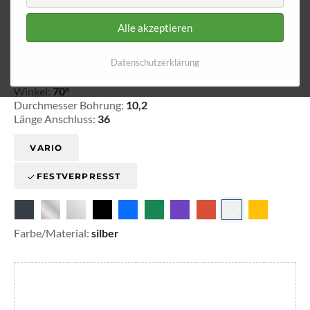
Alle akzeptieren
Ringfitting 017
Ø 10,2
Datenschutzerklärung
20-101701
Winkel:
70°
Durchmesser Bohrung:
10,2
Länge Anschluss:
36
VARIO
FESTVERPRESST
Farbe/Material:
silber