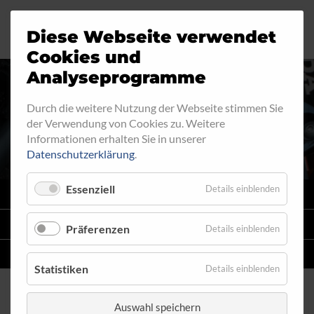
Diese Webseite verwendet
Motorrad
Ringfitting
Jobs
Cookies und
Analyseprogramme
Industrie
Aussengewinde
Durch die weitere Nutzung der Webseite stimmen Sie
RINGFITTING 017
der Verwendung von Cookies zu. Weitere
Automobil
Innengewinde
Informationen erhalten Sie in unserer
Datenschutzerklärung
.
Fahrrad
Hohlschrauben
Essenziell
Details einblenden
VARIO
SYSTEM
Verteiler
STAHLFLEX
-LEITUNGSKITS FÜR MOTORRÄDER
Präferenzen
Details einblenden
Katalog
EINZELLEITUNGEN
NACH MASS
Statistiken
Details einblenden
Auswahl speichern