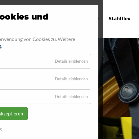
Navigation
ookies und
Startseite
Stahlflex
überspringen
Verwendung von Cookies zu. Weitere
g
.
Details einblenden
17
Details einblenden
Details einblenden
akzeptieren
g