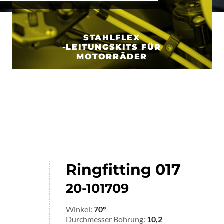
STAHLFLEX
-LEITUNGSKITS FÜR
MOTORRÄDER
Ringfitting 017
20-101709
Winkel:
70°
Durchmesser Bohrung:
10,2