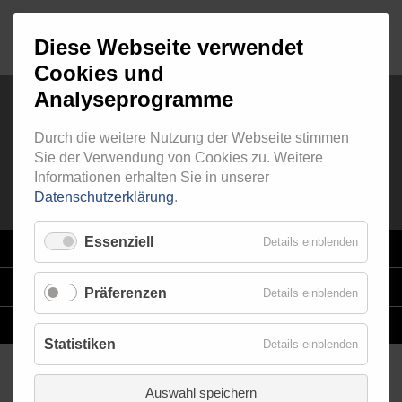
Diese Webseite verwendet
Cookies und
Analyseprogramme
Durch die weitere Nutzung der Webseite stimmen
RINGFITTING 020
Sie der Verwendung von Cookies zu. Weitere
Informationen erhalten Sie in unserer
Datenschutzerklärung
.
Essenziell
Details einblenden
VARIO
SYSTEM
STAHLFLEX
-LEITUNGSKITS FÜR MOTORRÄDER
Präferenzen
Details einblenden
EINZELLEITUNGEN
NACH MASS
Statistiken
Details einblenden
Auswahl speichern