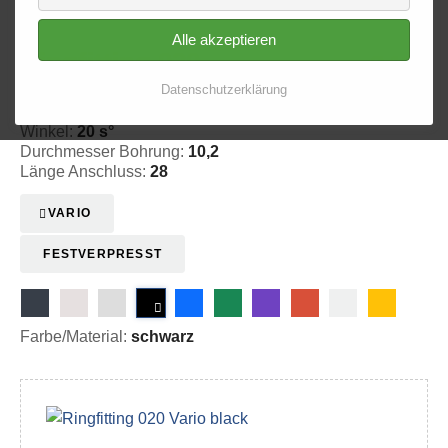
Alle akzeptieren
Ringfitting 020
Ø 10,2
Datenschutzerklärung
20-302008
Winkel:
20 s°
Durchmesser Bohrung:
10,2
Länge Anschluss:
28
VARIO
FESTVERPRESST
Farbe/Material:
schwarz