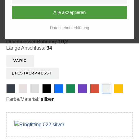
Alle akzeptieren
Ringfitting 022
Ø 10,2
20-102201
Datenschutzerklärung
Winkel:
20 s/20 r°
Durchmesser Bohrung:
10,2
Länge Anschluss:
34
VARIO
FESTVERPRESST
Farbe/Material:
silber