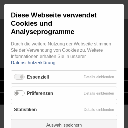
Diese Webseite verwendet
Cookies und
Analyseprogramme
RINGFITTING 022
Durch die weitere Nutzung der Webseite stimmen
Sie der Verwendung von Cookies zu. Weitere
Informationen erhalten Sie in unserer
Datenschutzerklärung
.
VARIO
SYSTEM
Essenziell
Details einblenden
STAHLFLEX
-LEITUNGSKITS FÜR MOTORRÄDER
Präferenzen
Details einblenden
EINZELLEITUNGEN
NACH MASS
Statistiken
Details einblenden
Auswahl speichern