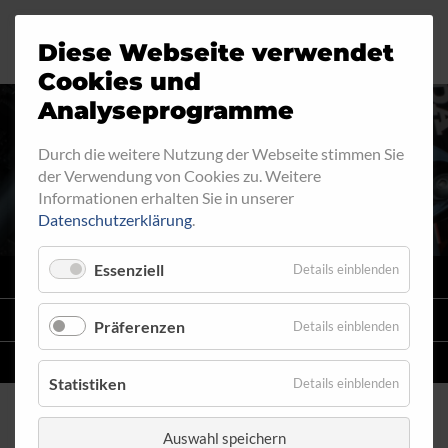
Diese Webseite verwendet
Motorrad
Ringfitting
Jobs
Cookies und
Analyseprogramme
Industrie
Aussengewinde
Durch die weitere Nutzung der Webseite stimmen Sie
RINGFITTING 022
der Verwendung von Cookies zu. Weitere
Automobil
Innengewinde
Informationen erhalten Sie in unserer
Datenschutzerklärung
.
Fahrrad
Hohlschrauben
Essenziell
Details einblenden
VARIO
SYSTEM
Verteiler
STAHLFLEX
-LEITUNGSKITS FÜR MOTORRÄDER
Präferenzen
Details einblenden
Katalog
EINZELLEITUNGEN
NACH MASS
Statistiken
Details einblenden
Auswahl speichern