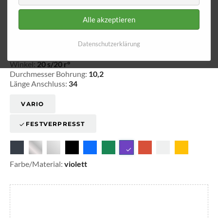
Alle akzeptieren
Ringfitting 022
Ø 10,2
Datenschutzerklärung
20-102210
Winkel:
20 s/20 r°
Durchmesser Bohrung:
10,2
Länge Anschluss:
34
VARIO
FESTVERPRESST
Farbe/Material:
violett