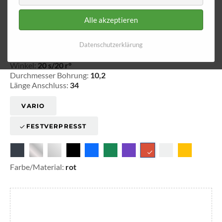
Alle akzeptieren
Ringfitting 022
Ø 10,2
Datenschutzerklärung
20-102204
Winkel:
20 s/20 r°
Durchmesser Bohrung:
10,2
Länge Anschluss:
34
VARIO
FESTVERPRESST
Farbe/Material:
rot