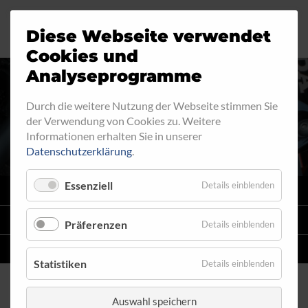
Diese Webseite verwendet
Motorrad
Ringfitting
Jobs
Cookies und
Analyseprogramme
Industrie
Aussengewinde
Durch die weitere Nutzung der Webseite stimmen Sie
RINGFITTING 022
der Verwendung von Cookies zu. Weitere
Automobil
Innengewinde
Informationen erhalten Sie in unserer
Datenschutzerklärung
.
Fahrrad
Hohlschrauben
Essenziell
Details einblenden
VARIO
SYSTEM
Verteiler
STAHLFLEX
-LEITUNGSKITS FÜR MOTORRÄDER
Präferenzen
Details einblenden
Katalog
EINZELLEITUNGEN
NACH MASS
Statistiken
Details einblenden
Auswahl speichern