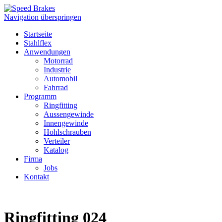
Navigation überspringen
Startseite
Stahlflex
Anwendungen
Motorrad
Industrie
Automobil
Fahrrad
Programm
Ringfitting
Aussengewinde
Innengewinde
Hohlschrauben
Verteiler
Katalog
Firma
Jobs
Kontakt
Ringfitting 024