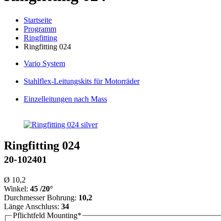
Startseite
Programm
Ringfitting
Ringfitting 024
Vario
System
Stahlflex
-Leitungskits für Motorräder
Einzelleitungen
nach Mass
Ringfitting 024
20-102401
Ø 10,2
Winkel:
45 /20°
Durchmesser Bohrung:
10,2
Länge Anschluss:
34
Pflichtfeld
Mounting
*