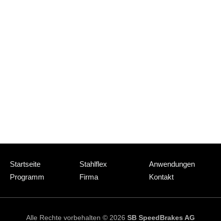
Navigation
Startseite
Stahlflex
Anwendungen
überspringen
Programm
Firma
Kontakt
Alle Rechte vorbehalten © 2026
SB SpeedBrakes AG