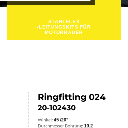
STAHLFLEX
-LEITUNGSKITS FÜR
MOTORRÄDER
Ringfitting 024
20-102430
Winkel:
45 /20°
Durchmesser Bohrung:
10,2