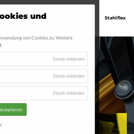
Navigation
ookies und
Startseite
Stahlflex
überspringen
Verwendung von Cookies zu. Weitere
g
.
Details einblenden
32
Details einblenden
Details einblenden
akzeptieren
g