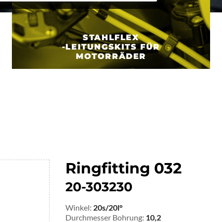
STAHLFLEX
-LEITUNGSKITS FÜR
MOTORRÄDER
Ringfitting 032
20-303230
Winkel:
20s/20l°
Durchmesser Bohrung:
10,2