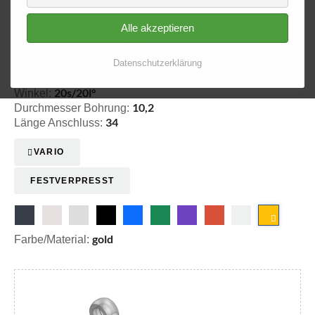
Alle akzeptieren
Ringfitting 032
Ø 10,2
Datenschutzerklärung
20-303209
20s/20l°
Winkel:
10,2
Durchmesser Bohrung:
34
Länge Anschluss:
VARIO
FESTVERPRESST
gold
Farbe/Material: