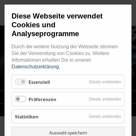
Diese Webseite verwendet
Cookies und
Analyseprogramme
Durch die weitere Nutzung der Webseite stimmen
RINGFITTING 032
Sie der Verwendung von Cookies zu. Weitere
Informationen erhalten Sie in unserer
Datenschutzerklärung
.
Essenziell
Details einblenden
VARIO
SYSTEM
STAHLFLEX
-LEITUNGSKITS FÜR MOTORRÄDER
Präferenzen
Details einblenden
EINZELLEITUNGEN
NACH MASS
Statistiken
Details einblenden
Auswahl speichern