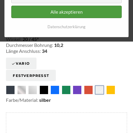
Alle akzeptieren
Ringfitting 034
Ø 10,2
Datenschutzerklärung
20-303401
Winkel:
20 / 45°
Durchmesser Bohrung:
10,2
Länge Anschluss:
34
VARIO
FESTVERPRESST
Farbe/Material:
silber