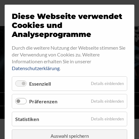
Diese Webseite verwendet
Motorrad
Ringfitting
Jobs
Cookies und
Analyseprogramme
Industrie
Aussengewinde
Durch die weitere Nutzung der Webseite stimmen Sie
RINGFITTING 034
der Verwendung von Cookies zu. Weitere
Automobil
Innengewinde
Informationen erhalten Sie in unserer
Datenschutzerklärung
.
Fahrrad
Hohlschrauben
Essenziell
Details einblenden
VARIO
SYSTEM
Verteiler
STAHLFLEX
-LEITUNGSKITS FÜR MOTORRÄDER
Präferenzen
Details einblenden
Katalog
EINZELLEITUNGEN
NACH MASS
Statistiken
Details einblenden
Auswahl speichern