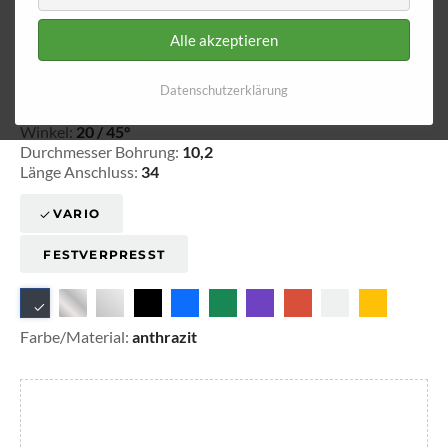
Alle akzeptieren
Ringfitting 034
Ø 10,2
Datenschutzerklärung
20-303411
Winkel:
20 / 45°
Durchmesser Bohrung:
10,2
Länge Anschluss:
34
VARIO
FESTVERPRESST
Farbe/Material:
anthrazit