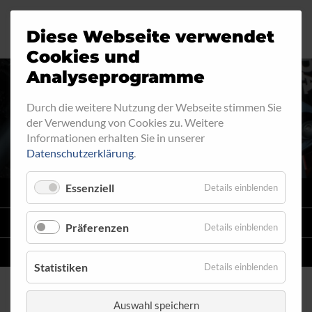
Diese Webseite verwendet
Motorrad
Ringfitting
Jobs
Cookies und
Analyseprogramme
Industrie
Aussengewinde
Durch die weitere Nutzung der Webseite stimmen Sie
RINGFITTING 034
der Verwendung von Cookies zu. Weitere
Automobil
Innengewinde
Informationen erhalten Sie in unserer
Datenschutzerklärung
.
Fahrrad
Hohlschrauben
Essenziell
Details einblenden
VARIO
SYSTEM
Verteiler
STAHLFLEX
-LEITUNGSKITS FÜR MOTORRÄDER
Präferenzen
Details einblenden
Katalog
EINZELLEITUNGEN
NACH MASS
Statistiken
Details einblenden
Auswahl speichern