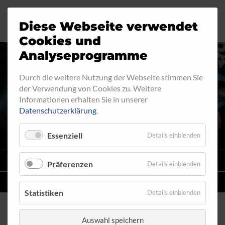
Diese Webseite verwendet
Motorrad
Ringfitting
Jobs
Cookies und
Analyseprogramme
Industrie
Aussengewinde
Durch die weitere Nutzung der Webseite stimmen Sie
RINGFITTING 034
der Verwendung von Cookies zu. Weitere
Automobil
Innengewinde
Informationen erhalten Sie in unserer
Datenschutzerklärung
.
Fahrrad
Hohlschrauben
Essenziell
Details einblenden
VARIO
SYSTEM
Verteiler
STAHLFLEX
-LEITUNGSKITS FÜR MOTORRÄDER
Präferenzen
Details einblenden
Katalog
EINZELLEITUNGEN
NACH MASS
Statistiken
Details einblenden
Auswahl speichern