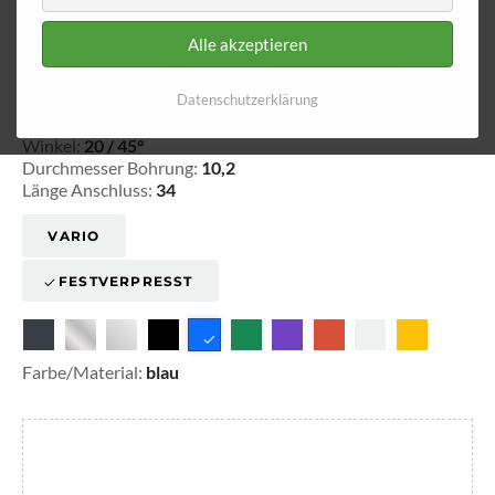
Alle akzeptieren
Ringfitting 034
Ø 10,2
Datenschutzerklärung
20-103403
Winkel:
20 / 45°
Durchmesser Bohrung:
10,2
Länge Anschluss:
34
VARIO
FESTVERPRESST
Farbe/Material:
blau