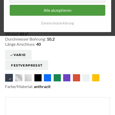
Alle akzeptieren
Ringfitting 040
Ø 10,2
Datenschutzerklärung
20-304011
Winkel:
45 s°
Durchmesser Bohrung:
10,2
Länge Anschluss:
40
VARIO
FESTVERPRESST
Farbe/Material:
anthrazit