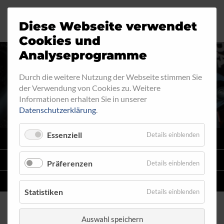
Diese Webseite verwendet
Motorrad
Ringfitting
Jobs
Cookies und
Analyseprogramme
Industrie
Aussengewinde
Durch die weitere Nutzung der Webseite stimmen Sie
RINGFITTING 040
der Verwendung von Cookies zu. Weitere
Automobil
Innengewinde
Informationen erhalten Sie in unserer
Datenschutzerklärung
.
Fahrrad
Hohlschrauben
Essenziell
Details einblenden
VARIO
SYSTEM
Verteiler
STAHLFLEX
-LEITUNGSKITS FÜR MOTORRÄDER
Präferenzen
Details einblenden
Katalog
EINZELLEITUNGEN
NACH MASS
Statistiken
Details einblenden
Auswahl speichern