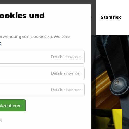
Navigation
ookies und
Startseite
Stahlflex
überspringen
Verwendung von Cookies zu. Weitere
g
.
Details einblenden
40
Details einblenden
Details einblenden
akzeptieren
g