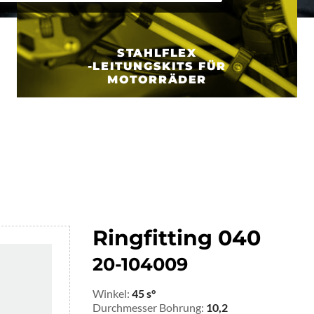
STAHLFLEX
-LEITUNGSKITS FÜR
MOTORRÄDER
Ringfitting 040
20-104009
Winkel:
45 s°
Durchmesser Bohrung:
10,2