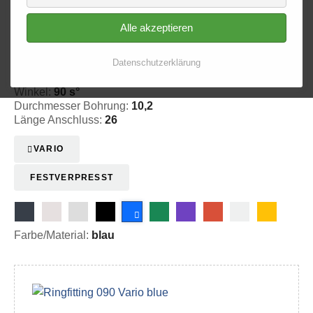
Alle akzeptieren
Ringfitting 090
Ø 10,2
Datenschutzerklärung
20-309003
Winkel:
90 s°
Durchmesser Bohrung:
10,2
Länge Anschluss:
26
VARIO
FESTVERPRESST
Farbe/Material:
blau