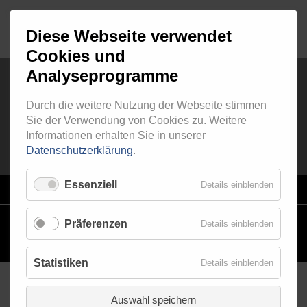
Diese Webseite verwendet
Cookies und
Analyseprogramme
Durch die weitere Nutzung der Webseite stimmen
RINGFITTING 090
Sie der Verwendung von Cookies zu. Weitere
Informationen erhalten Sie in unserer
Datenschutzerklärung
.
Essenziell
Details einblenden
VARIO
SYSTEM
STAHLFLEX
-LEITUNGSKITS FÜR MOTORRÄDER
Präferenzen
Details einblenden
EINZELLEITUNGEN
NACH MASS
Statistiken
Details einblenden
Auswahl speichern