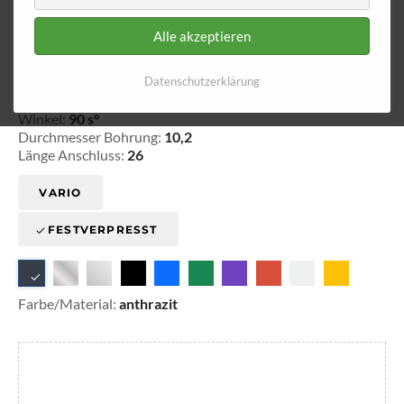
Alle akzeptieren
Ringfitting 090
Ø 10,2
Datenschutzerklärung
20-109011
Winkel:
90 s°
Durchmesser Bohrung:
10,2
Länge Anschluss:
26
VARIO
FESTVERPRESST
Farbe/Material:
anthrazit