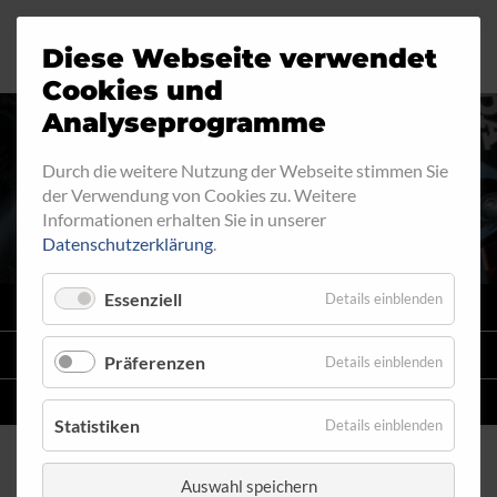
Diese Webseite verwendet
Motorrad
Ringfitting
Jobs
Cookies und
Analyseprogramme
Industrie
Aussengewinde
Durch die weitere Nutzung der Webseite stimmen Sie
RINGFITTING 090
der Verwendung von Cookies zu. Weitere
Automobil
Innengewinde
Informationen erhalten Sie in unserer
Datenschutzerklärung
.
Fahrrad
Hohlschrauben
Essenziell
Details einblenden
VARIO
SYSTEM
Verteiler
STAHLFLEX
-LEITUNGSKITS FÜR MOTORRÄDER
Präferenzen
Details einblenden
Katalog
EINZELLEITUNGEN
NACH MASS
Statistiken
Details einblenden
Auswahl speichern