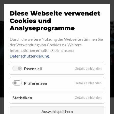
Diese Webseite verwendet
Motorrad
Ringfitting
Jobs
Cookies und
Analyseprogramme
Industrie
Aussengewinde
Durch die weitere Nutzung der Webseite stimmen Sie
RINGFITTING 102
der Verwendung von Cookies zu. Weitere
Automobil
Innengewinde
Informationen erhalten Sie in unserer
Datenschutzerklärung
.
Fahrrad
Hohlschrauben
Essenziell
Details einblenden
VARIO
SYSTEM
Verteiler
STAHLFLEX
-LEITUNGSKITS FÜR MOTORRÄDER
Präferenzen
Details einblenden
Katalog
EINZELLEITUNGEN
NACH MASS
Statistiken
Details einblenden
Auswahl speichern