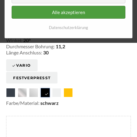
Alle akzeptieren
Ringfitting 102
Ø 11,2
Datenschutzerklärung
20-3102008
Winkel:
20°
Durchmesser Bohrung:
11,2
Länge Anschluss:
30
VARIO
FESTVERPRESST
Farbe/Material:
schwarz