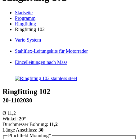
Startseite
Programm
Ringfitting
Ringfitting 102
Vario
System
Stahlflex
-Leitungskits für Motorräder
Einzelleitungen
nach Mass
Ringfitting 102
20-1102030
Ø 11,2
Winkel:
20°
Durchmesser Bohrung:
11,2
Länge Anschluss:
30
Pflichtfeld
Mounting
*