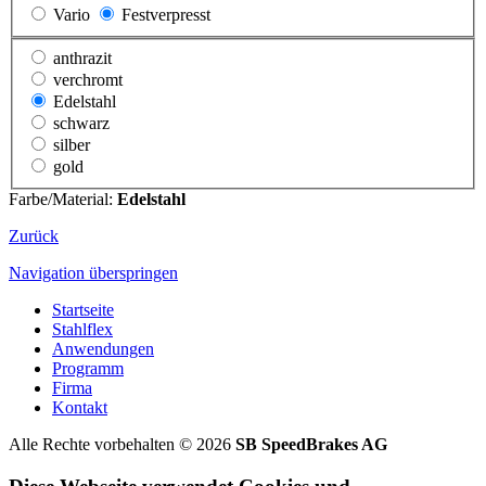
Vario
Festverpresst
anthrazit
verchromt
Edelstahl
schwarz
silber
gold
Farbe/Material:
Edelstahl
Zurück
Navigation überspringen
Startseite
Stahlflex
Anwendungen
Programm
Firma
Kontakt
Alle Rechte vorbehalten © 2026
SB SpeedBrakes AG