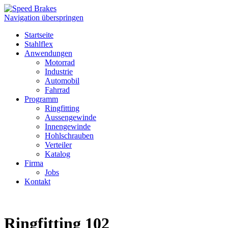
Navigation überspringen
Startseite
Stahlflex
Anwendungen
Motorrad
Industrie
Automobil
Fahrrad
Programm
Ringfitting
Aussengewinde
Innengewinde
Hohlschrauben
Verteiler
Katalog
Firma
Jobs
Kontakt
Ringfitting 102