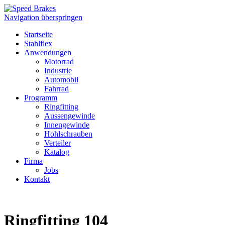
Navigation überspringen
Startseite
Stahlflex
Anwendungen
Motorrad
Industrie
Automobil
Fahrrad
Programm
Ringfitting
Aussengewinde
Innengewinde
Hohlschrauben
Verteiler
Katalog
Firma
Jobs
Kontakt
Ringfitting 104