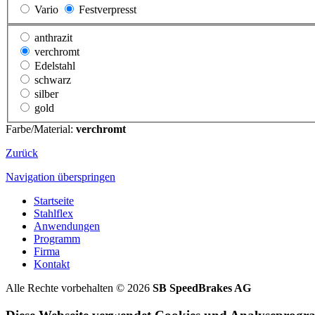
Vario
Festverpresst
anthrazit
verchromt
Edelstahl
schwarz
silber
gold
Farbe/Material:
verchromt
Zurück
Navigation überspringen
Startseite
Stahlflex
Anwendungen
Programm
Firma
Kontakt
Alle Rechte vorbehalten © 2026
SB SpeedBrakes AG