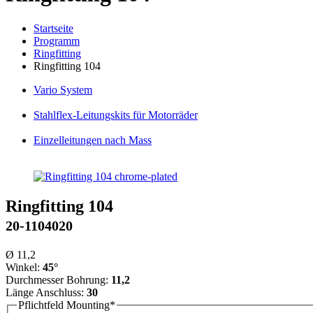
Startseite
Programm
Ringfitting
Ringfitting 104
Vario
System
Stahlflex
-Leitungskits für Motorräder
Einzelleitungen
nach Mass
Ringfitting 104
20-1104020
Ø 11,2
Winkel:
45°
Durchmesser Bohrung:
11,2
Länge Anschluss:
30
Pflichtfeld
Mounting
*