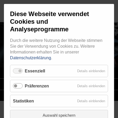
Diese Webseite verwendet
Cookies und
Analyseprogramme
Durch die weitere Nutzung der Webseite stimmen
RINGFITTING 117
Sie der Verwendung von Cookies zu. Weitere
Informationen erhalten Sie in unserer
Datenschutzerklärung
.
Essenziell
Details einblenden
VARIO
SYSTEM
STAHLFLEX
-LEITUNGSKITS FÜR MOTORRÄDER
Präferenzen
Details einblenden
EINZELLEITUNGEN
NACH MASS
Statistiken
Details einblenden
Auswahl speichern