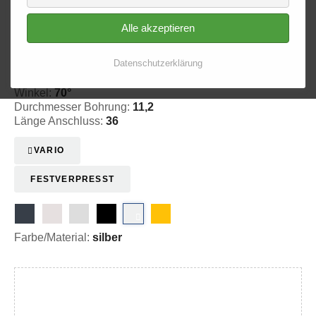
Alle akzeptieren
Ringfitting 117
Ø 11,2
Datenschutzerklärung
20-3117001
Winkel:
70°
Durchmesser Bohrung:
11,2
Länge Anschluss:
36
VARIO
FESTVERPRESST
Farbe/Material:
silber