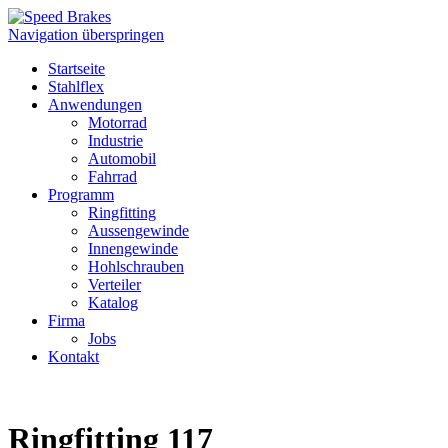
Navigation überspringen
Startseite
Stahlflex
Anwendungen
Motorrad
Industrie
Automobil
Fahrrad
Programm
Ringfitting
Aussengewinde
Innengewinde
Hohlschrauben
Verteiler
Katalog
Firma
Jobs
Kontakt
Ringfitting 117