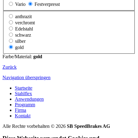
Vario
Festverpresst
anthrazit
verchromt
Edelstahl
schwarz
silber
gold
Farbe/Material:
gold
Zurück
Navigation überspringen
Startseite
Stahlflex
Anwendungen
Programm
Firma
Kontakt
Alle Rechte vorbehalten © 2026
SB SpeedBrakes AG