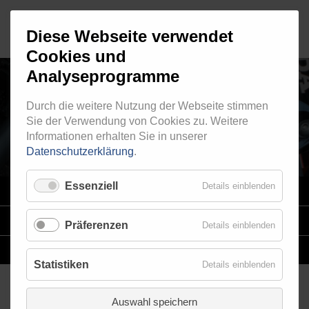
Diese Webseite verwendet
Cookies und
Analyseprogramme
Durch die weitere Nutzung der Webseite stimmen
RINGFITTING 119
Sie der Verwendung von Cookies zu. Weitere
Informationen erhalten Sie in unserer
Datenschutzerklärung
.
Essenziell
Details einblenden
VARIO
SYSTEM
STAHLFLEX
-LEITUNGSKITS FÜR MOTORRÄDER
Präferenzen
Details einblenden
EINZELLEITUNGEN
NACH MASS
Statistiken
Details einblenden
Auswahl speichern