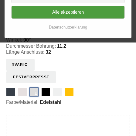
Alle akzeptieren
Ringfitting 119
Ø 11,2
Datenschutzerklärung
20-3119030
Winkel:
90°
Durchmesser Bohrung:
11,2
Länge Anschluss:
32
VARIO
FESTVERPRESST
Farbe/Material:
Edelstahl