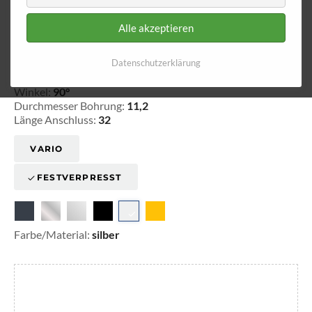
Alle akzeptieren
Ringfitting 119
Ø 11,2
Datenschutzerklärung
20-1119001
Winkel:
90°
Durchmesser Bohrung:
11,2
Länge Anschluss:
32
VARIO
FESTVERPRESST
Farbe/Material:
silber