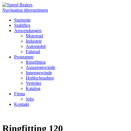
Navigation überspringen
Startseite
Stahlflex
Anwendungen
Motorrad
Industrie
Automobil
Fahrrad
Programm
Ringfitting
Aussengewinde
Innengewinde
Hohlschrauben
Verteiler
Katalog
Firma
Jobs
Kontakt
Ringfitting 120