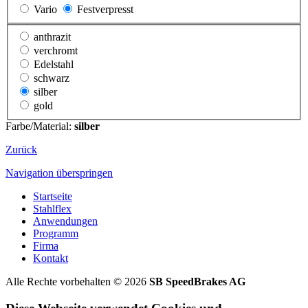
Vario
Festverpresst
anthrazit
verchromt
Edelstahl
schwarz
silber
gold
Farbe/Material:
silber
Zurück
Navigation überspringen
Startseite
Stahlflex
Anwendungen
Programm
Firma
Kontakt
Alle Rechte vorbehalten © 2026
SB SpeedBrakes AG