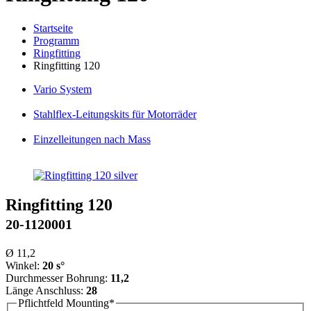
Startseite
Programm
Ringfitting
Ringfitting 120
Vario
System
Stahlflex
-Leitungskits für Motorräder
Einzelleitungen
nach Mass
Ringfitting 120
20-1120001
Ø 11,2
Winkel:
20 s°
Durchmesser Bohrung:
11,2
Länge Anschluss:
28
Pflichtfeld
Mounting
*