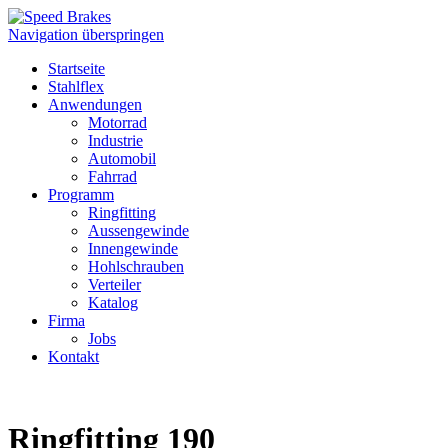
Navigation überspringen
Startseite
Stahlflex
Anwendungen
Motorrad
Industrie
Automobil
Fahrrad
Programm
Ringfitting
Aussengewinde
Innengewinde
Hohlschrauben
Verteiler
Katalog
Firma
Jobs
Kontakt
Ringfitting 190