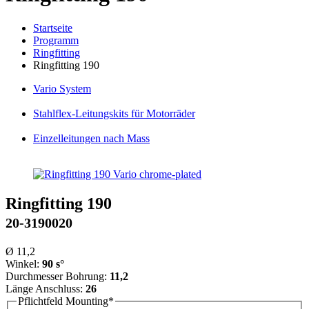
Startseite
Programm
Ringfitting
Ringfitting 190
Vario
System
Stahlflex
-Leitungskits für Motorräder
Einzelleitungen
nach Mass
Ringfitting 190
20-3190020
Ø 11,2
Winkel:
90 s°
Durchmesser Bohrung:
11,2
Länge Anschluss:
26
Pflichtfeld
Mounting
*