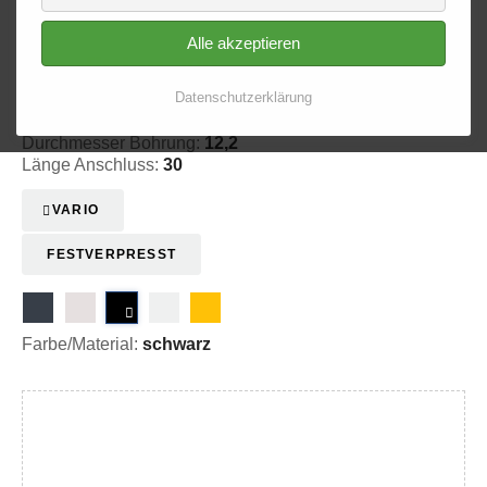
Alle akzeptieren
Ringfitting 200
Ø 12,2
Datenschutzerklärung
20-3200008
Durchmesser Bohrung:
12,2
Länge Anschluss:
30
VARIO
FESTVERPRESST
Farbe/Material:
schwarz