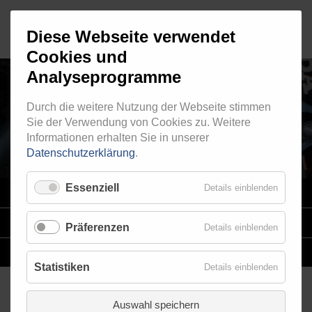
Diese Webseite verwendet
Cookies und
Analyseprogramme
Durch die weitere Nutzung der Webseite stimmen
RINGFITTING 200
Sie der Verwendung von Cookies zu. Weitere
Informationen erhalten Sie in unserer
Datenschutzerklärung
.
Essenziell
Details einblenden
VARIO
SYSTEM
STAHLFLEX
-LEITUNGSKITS FÜR MOTORRÄDER
Präferenzen
Details einblenden
EINZELLEITUNGEN
NACH MASS
Statistiken
Details einblenden
Auswahl speichern