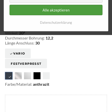
Alle akzeptieren
Ringfitting 202
Ø 12,2
Datenschutzerklärung
20-3202011
Winkel:
20°
Durchmesser Bohrung:
12,2
Länge Anschluss:
30
VARIO
FESTVERPRESST
Farbe/Material:
anthrazit