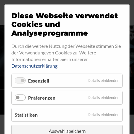
Diese Webseite verwendet
Motorrad
Ringfitting
Jobs
Cookies und
Analyseprogramme
Industrie
Aussengewinde
Durch die weitere Nutzung der Webseite stimmen Sie
RINGFITTING 202
der Verwendung von Cookies zu. Weitere
Automobil
Innengewinde
Informationen erhalten Sie in unserer
Datenschutzerklärung
.
Fahrrad
Hohlschrauben
Essenziell
Details einblenden
VARIO
SYSTEM
Verteiler
STAHLFLEX
-LEITUNGSKITS FÜR MOTORRÄDER
Präferenzen
Details einblenden
Katalog
EINZELLEITUNGEN
NACH MASS
Statistiken
Details einblenden
Auswahl speichern