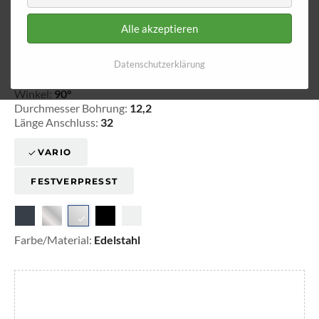
Alle akzeptieren
Ringfitting 219
Ø 12,2
Datenschutzerklärung
20-3219030
Winkel:
90°
Durchmesser Bohrung:
12,2
Länge Anschluss:
32
VARIO
FESTVERPRESST
Farbe/Material:
Edelstahl