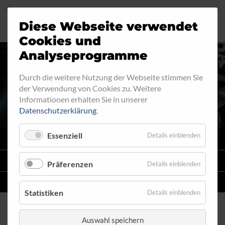
Diese Webseite verwendet
Motorrad
Ringfitting
Jobs
Cookies und
Analyseprogramme
Industrie
Aussengewinde
Durch die weitere Nutzung der Webseite stimmen Sie
RINGFITTING 219
der Verwendung von Cookies zu. Weitere
Automobil
Innengewinde
Informationen erhalten Sie in unserer
Datenschutzerklärung
.
Fahrrad
Hohlschrauben
Essenziell
Details einblenden
VARIO
SYSTEM
Verteiler
STAHLFLEX
-LEITUNGSKITS FÜR MOTORRÄDER
Präferenzen
Details einblenden
Katalog
EINZELLEITUNGEN
NACH MASS
Statistiken
Details einblenden
Auswahl speichern